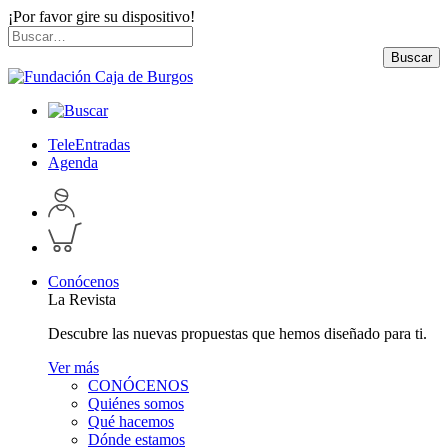
¡Por favor gire su dispositivo!
Skip
Buscar
to
por:
Buscar
content
TeleEntradas
Agenda
Acceder
a
Inspeccionar
perfil
carrito
personal
Conócenos
La Revista
Descubre las nuevas propuestas que hemos diseñado para ti.
Ver más
CONÓCENOS
Quiénes somos
Qué hacemos
Dónde estamos