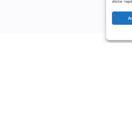
afectar nega
A