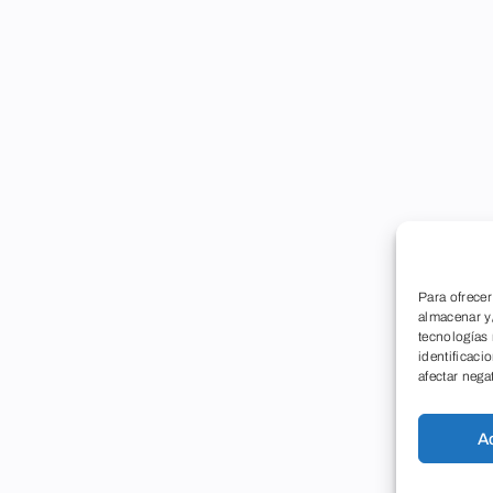
Para ofrecer
almacenar y/
tecnologías
identificaci
afectar nega
A