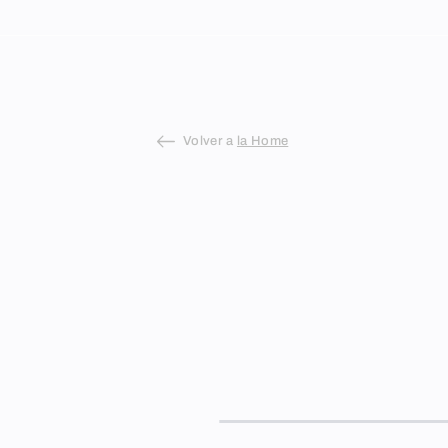
Skip
to
content
Volver a
la Home