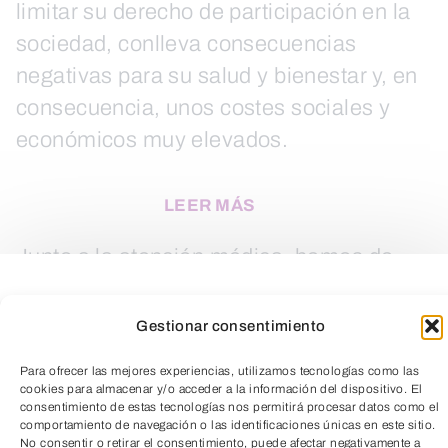
limitar su derecho de participación en la
sociedad, conlleva consecuencias
negativas para su salud y bienestar y, en
consecuencia, unos costes sociales y
económicos muy elevados.
LEER MÁS
Junto a la atención médica, hemos de
abordar el bienestar emocional y social
de los mayores. Esta charla quiere
Gestionar consentimiento
acercarse a la soledad desde un enfoque
Para ofrecer las mejores experiencias, utilizamos tecnologías como las
integral y una implicación multidisciplinar
cookies para almacenar y/o acceder a la información del dispositivo. El
consentimiento de estas tecnologías nos permitirá procesar datos como el
que permita proponer soluciones
comportamiento de navegación o las identificaciones únicas en este sitio.
No consentir o retirar el consentimiento, puede afectar negativamente a