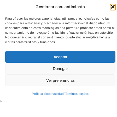
Gestionar consentimiento
Para ofrecer las mejores experiencias, utilizamos tecnologías como las
cookies para almacenar y/o acceder a la información del dispositivo. El
¡Saborea el cambio! Catas de productos
consentimiento de estas tecnologías nos permitirá procesar datos como el
comportamiento de navegación o las identificaciones únicas en este sitio.
de Comercio Justo
No consentir o retirar el consentimiento, puede afectar negativamente a
ciertas características y funciones.
TeleEntradas
¿Conoces qué es el Comercio Justo?
Aceptar
Cada cata te invita a conocer los sabores
Denegar
auténticos que nacen del respeto por las
personas y el planeta, mientras aprendes
Ver preferencias
sobre el impacto positivo del Comercio
Política de privacidad
Términos legales
Justo en las comunidades productoras.
Acceder a perfil personal
Inspeccionar carrito
Comparte, prueba y reflexiona en un