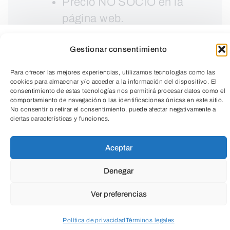
Precio NO SOCIO en la
página web.
Gestionar consentimiento
Para ofrecer las mejores experiencias, utilizamos tecnologías como las
cookies para almacenar y/o acceder a la información del dispositivo. El
consentimiento de estas tecnologías nos permitirá procesar datos como el
comportamiento de navegación o las identificaciones únicas en este sitio.
No consentir o retirar el consentimiento, puede afectar negativamente a
ciertas características y funciones.
TeleEntradas
Aceptar
Denegar
Actividad que se desarrolla en el SPA
Ver preferencias
que tiene como objetivo que el bebé se
Política de privacidad
Términos legales
familiarice con el agua. La Matronatación