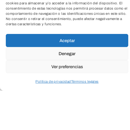
cookies para almacenar y/o acceder a la información del dispositivo. El
consentimiento de estas tecnologías nos permitirá procesar datos como el
comportamiento de navegación o las identificaciones únicas en este sitio.
No consentir o retirar el consentimiento, puede afectar negativamente a
ciertas características y funciones.
Cuando envíes estarás aceptando los
usos y
condiciones
TeleEntradas
Aceptar
Denegar
Ver preferencias
Política de privacidad
Términos legales
Acceder a perfil personal
Inspeccionar carrito
ENVIAR