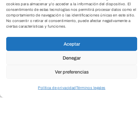
cookies para almacenar y/o acceder a la información del dispositivo. El
consentimiento de estas tecnologías nos permitirá procesar datos como el
En esta charla
de la mano de
Adrián
comportamiento de navegación o las identificaciones únicas en este sitio.
No consentir o retirar el consentimiento, puede afectar negativamente a
Calvo Maestre
, entrenador personal,
ciertas características y funciones.
TeleEntradas
descubrirás cómo el ejercicio bien guiado
ayuda a reducir el dolor, ganar seguridad
Aceptar
al moverte y sentirte con más energía en
Denegar
el día a día.
Ver preferencias
Mejora tu fuerza, equilibrio y calidad de
vida con un
entrenamiento físico
Política de privacidad
Términos legales
adaptado
, pensado para personas que
Acceder a perfil personal
Inspeccionar carrito
quieren seguir siendo activas e
independientes.
En InterClub ofrecemos diferentes
modalidades para adaptarnos a cada