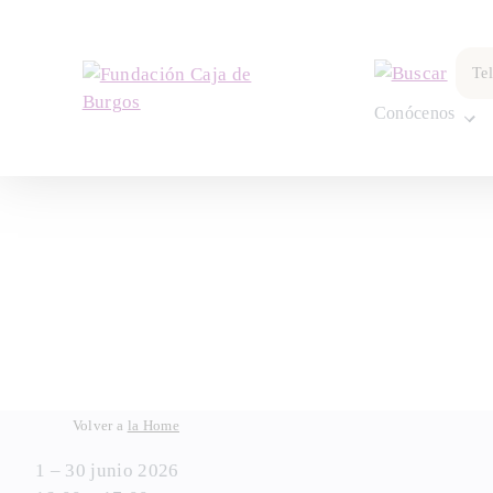
Te
Conócenos
Skip
Volver a
la Home
to
1 – 30 junio 2026
content