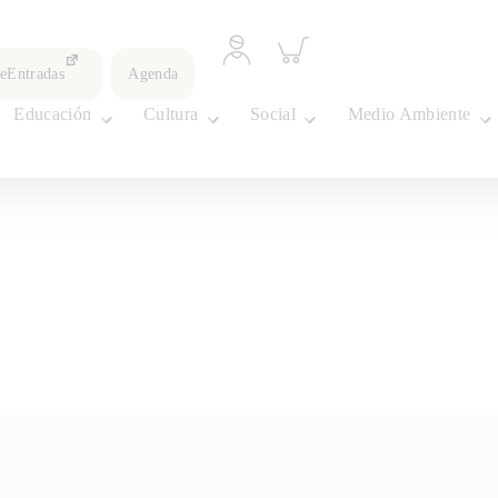
Acceder
Inspeccionar
a
carrito
leEntradas
Agenda
perfil
personal
Educación
Cultura
Social
Medio Ambiente