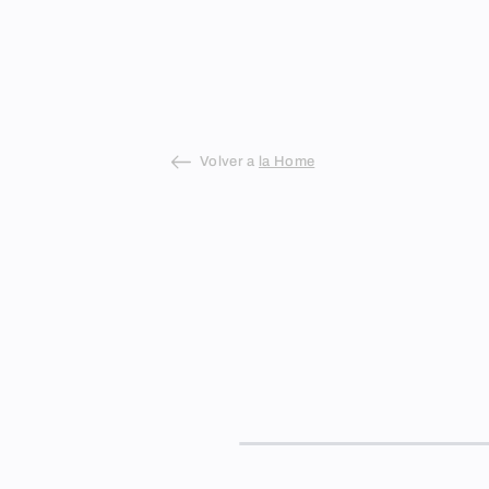
Skip
to
content
Volver a
la Home