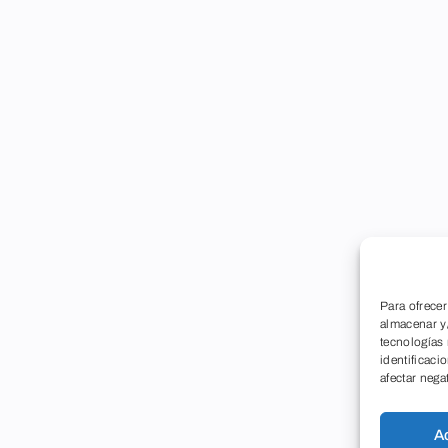
Para ofrecer
almacenar y/
tecnologías
identificaci
afectar nega
A