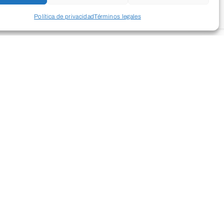
Política de privacidad
Términos legales
blico adulto, para fortalecer el cuerpo
ile combinados con un entrenamiento
 los diferentes grupos musculares.