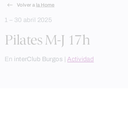
Skip
Volver a
la Home
to
1 – 30 abril 2025
content
Pilates M-J 17h
En
interClub Burgos
|
Actividad