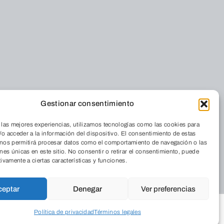
Gestionar consentimiento
Residencia
iénes somos
Cordia
 las mejores experiencias, utilizamos tecnologías como las cookies para
nde estamos
o acceder a la información del dispositivo. El consentimiento de estas
Medio Ambiente
 nos permitirá procesar datos como el comportamiento de navegación o las
 Revista
ones únicas en este sitio. No consentir o retirar el consentimiento, puede
Aulas de Medio
abaja con
tivamente a ciertas características y funciones.
Ambiente
sotros
Programas
ceptar
Denegar
Ver preferencias
Publicaciones
legios
Política de privacidad
Términos legales
Empresarial
ograma Educa