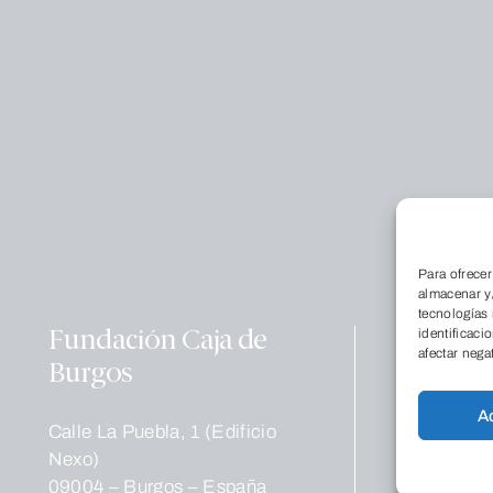
Conócenos
Qu
Para ofrecer
Dó
almacenar y/
tecnologías
La
identificaci
Fundación Caja de
Tr
afectar nega
Burgos
no
A
Educación
Calle La Puebla, 1 (Edificio
Co
Nexo)
Pr
09004 – Burgos – España