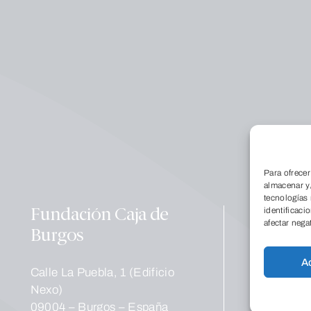
Conócenos
Qu
Para ofrecer
Dó
almacenar y/
tecnologías
La
identificaci
Fundación Caja de
Tr
afectar nega
Burgos
no
A
Educación
Calle La Puebla, 1 (Edificio
Co
Nexo)
Pr
09004 – Burgos – España