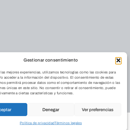
Gestionar consentimiento
Residencia
iénes somos
Cordia
 las mejores experiencias, utilizamos tecnologías como las cookies para
nde estamos
o acceder a la información del dispositivo. El consentimiento de estas
Medio Ambiente
 nos permitirá procesar datos como el comportamiento de navegación o las
 Revista
ones únicas en este sitio. No consentir o retirar el consentimiento, puede
Aulas de Medio
abaja con
tivamente a ciertas características y funciones.
Ambiente
sotros
Programas
ceptar
Denegar
Ver preferencias
Publicaciones
legios
Política de privacidad
Términos legales
Empresarial
ograma Educa