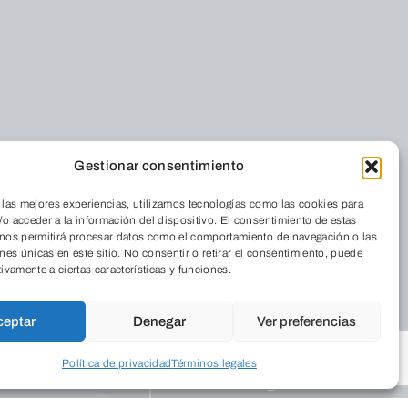
nos
Foro Solidario
Gestionar consentimiento
Quiénes somos
Residencia
 las mejores experiencias, utilizamos tecnologías como las cookies para
Dónde estamos
Cordia
o acceder a la información del dispositivo. El consentimiento de estas
Medio Ambiente
La Revista
 nos permitirá procesar datos como el comportamiento de navegación o las
ones únicas en este sitio. No consentir o retirar el consentimiento, puede
Aulas de Medio
Trabaja con
tivamente a ciertas características y funciones.
Ambiente
nosotros
Programas
ión
ceptar
Denegar
Ver preferencias
Publicaciones
Colegios
Empresarial
Programa
Política de privacidad
Términos legales
Programas de
Educa
apoyo