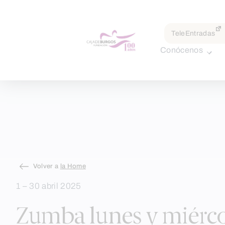
por:
TeleEntradas
Conócenos
Skip
Volver a
la Home
to
1 – 30 abril 2025
content
Zumba lunes y miérco