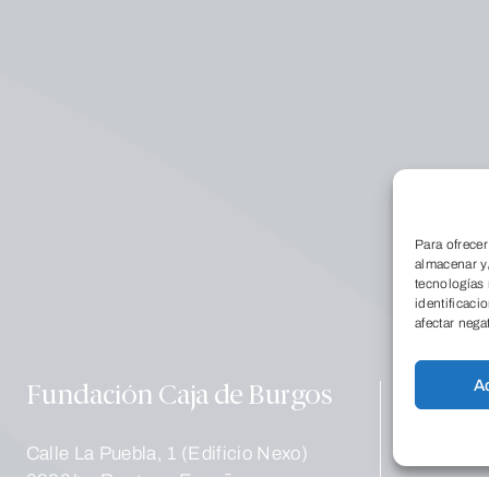
Conóce
Para ofrecer
almacenar y/
tecnologías
identificaci
afectar nega
Educac
A
Fundación Caja de Burgos
Calle La Puebla, 1 (Edificio Nexo)
09004 – Burgos – España