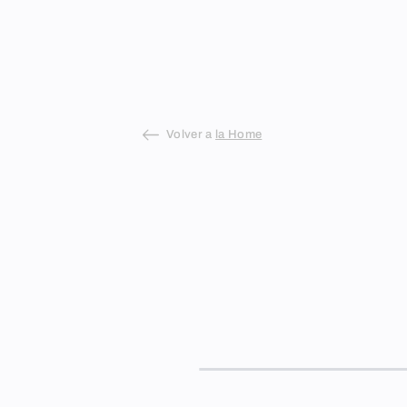
Skip
to
content
Volver a
la Home