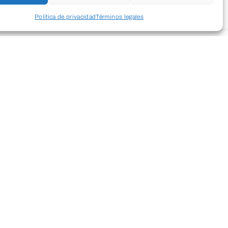
Política de privacidad
Términos legales
blico adulto. Los bailes de salón y
uy amplio de ritmos y ofrecen un
 creación de relaciones sociales.