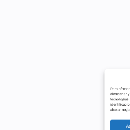
Para ofrecer
almacenar y/
tecnologías
identificaci
afectar nega
A