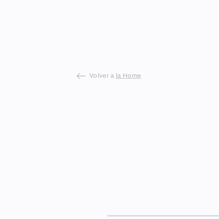
Skip
to
content
Volver a
la Home