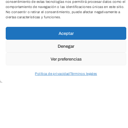
consentimiento de estas tecnologías nos permitirá procesar datos como el
comportamiento de navegación o las identificaciones únicas en este sitio.
No consentir o retirar el consentimiento, puede afectar negativamente a
ciertas características y funciones.
TeleEntradas
Aceptar
ody Fitness es una actividad que
Denegar
combina ejercicios de fuerza, resistencia
y tonificación, diseñados para mejorar la
Ver preferencias
forma física general. A través de
Política de privacidad
Términos legales
entrenamientos estructurados con pesas,
bandas de resistencia o el propio peso
Acceder a perfil personal
Inspeccionar carrito
corporal, se trabajan todos los grupos
musculares, ayudando a aumentar la
fuerza, la flexibilidad y la resistencia. Es
ideal para quienes buscan mejorar su