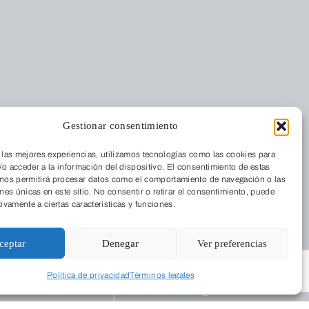
nos
Foro Solidario
Gestionar consentimiento
Quiénes somos
Residencia
 las mejores experiencias, utilizamos tecnologías como las cookies para
Dónde estamos
Cordia
o acceder a la información del dispositivo. El consentimiento de estas
Medio Ambiente
La Revista
 nos permitirá procesar datos como el comportamiento de navegación o las
ones únicas en este sitio. No consentir o retirar el consentimiento, puede
Aulas de Medio
Trabaja con
tivamente a ciertas características y funciones.
Ambiente
nosotros
Programas
ión
ceptar
Denegar
Ver preferencias
Publicaciones
Colegios
Empresarial
Programa
Política de privacidad
Términos legales
Programas de
Educa
apoyo