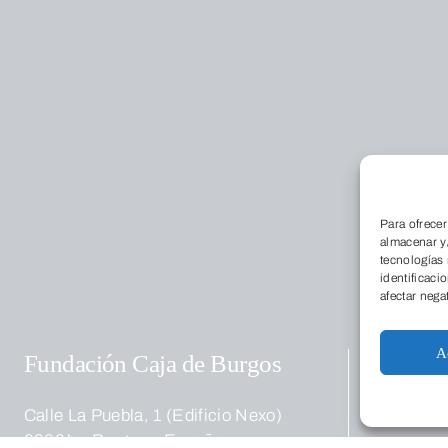
Conóce
Para ofrecer
almacenar y/
tecnologías
identificaci
afectar nega
Educac
A
Fundación Caja de Burgos
Calle La Puebla, 1 (Edificio Nexo)
09004 – Burgos – España