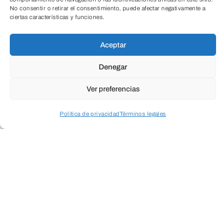
No consentir o retirar el consentimiento, puede afectar negativamente a
ciertas características y funciones.
TeleEntradas
Aceptar
Denegar
Ver preferencias
Política de privacidad
Términos legales
Suscríbete a
Acceder a perfil personal
Inspeccionar carrito
nuestra
Newsletter