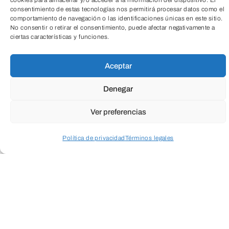
cookies para almacenar y/o acceder a la información del dispositivo. El
consentimiento de estas tecnologías nos permitirá procesar datos como el
comportamiento de navegación o las identificaciones únicas en este sitio.
No consentir o retirar el consentimiento, puede afectar negativamente a
ciertas características y funciones.
Actividad física dirigida al público adulto.
TeleEntradas
El yoga aéreo es una modalidad del yoga
Aceptar
tradicional, en la cual se realizan las
Denegar
posturas de yoga en suspensión.
Ver preferencias
Este tipo de yoga aporta una mayor
Política de privacidad
Términos legales
flexibilidad, equilibrio y fuerza, ya que con
Acceder a perfil personal
Inspeccionar carrito
su práctica se fortalecen y estiran
músculos que con la práctica del yoga
clásico no se trabajan.
En julio… ¡no pares!