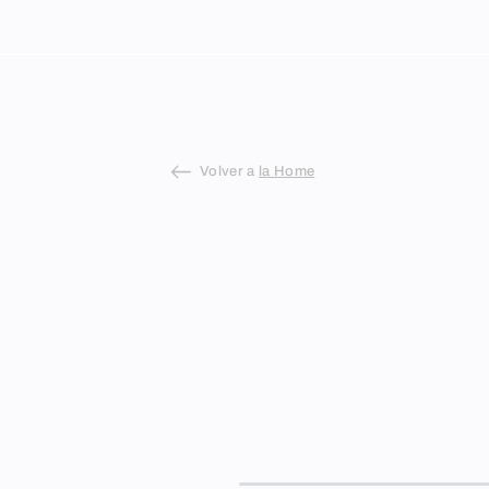
Skip
to
content
Volver a
la Home