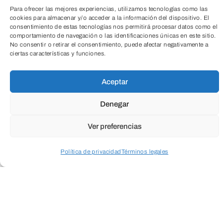
Para ofrecer las mejores experiencias, utilizamos tecnologías como las
cookies para almacenar y/o acceder a la información del dispositivo. El
consentimiento de estas tecnologías nos permitirá procesar datos como el
comportamiento de navegación o las identificaciones únicas en este sitio.
TeleEntradas
No consentir o retirar el consentimiento, puede afectar negativamente a
ciertas características y funciones.
Aceptar
Denegar
Ver preferencias
Política de privacidad
Términos legales
Acceder a perfil personal
Inspeccionar carrito
¡Transforma tu vida con nuestra tarifa
plana de actividad física y gimnasio!