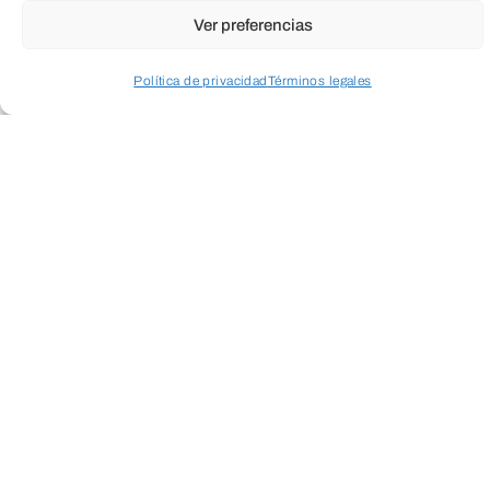
Ver preferencias
ENVIAR
Política de privacidad
Términos legales
Acceder a perfil personal
Inspeccionar carrito