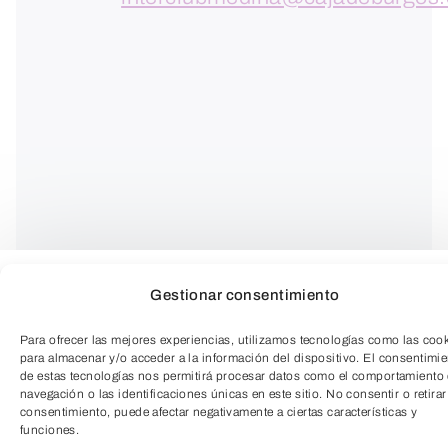
Gestionar consentimiento
El objetivo principal de este taller es
Para ofrecer las mejores experiencias, utilizamos tecnologías como las coo
capacitar a los participantes en técnicas
para almacenar y/o acceder a la información del dispositivo. El consentimi
de estas tecnologías nos permitirá procesar datos como el comportamiento
de relajación muscular para reducir la
navegación o las identificaciones únicas en este sitio. No consentir o retirar
consentimiento, puede afectar negativamente a ciertas características y
tensión física asociada al estrés y la
funciones.