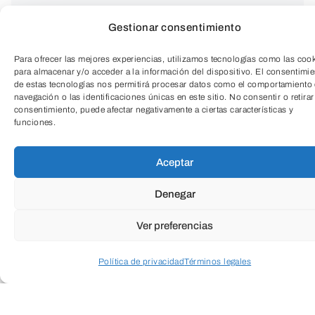
Gestionar consentimiento
Con motivo del 25 de noviembre,
«Día
Para ofrecer las mejores experiencias, utilizamos tecnologías como las coo
para almacenar y/o acceder a la información del dispositivo. El consentimi
Internacional para la Eliminación de la
de estas tecnologías nos permitirá procesar datos como el comportamiento
navegación o las identificaciones únicas en este sitio. No consentir o retirar
Violencia contra las Mujeres»
se
consentimiento, puede afectar negativamente a ciertas características y
funciones.
realizará un curso de defensa personal
TeleEntradas
femenina.
Aceptar
Denegar
LEER MÁS
Ver preferencias
Política de privacidad
Términos legales
Acceder a perfil personal
Inspeccionar carrito