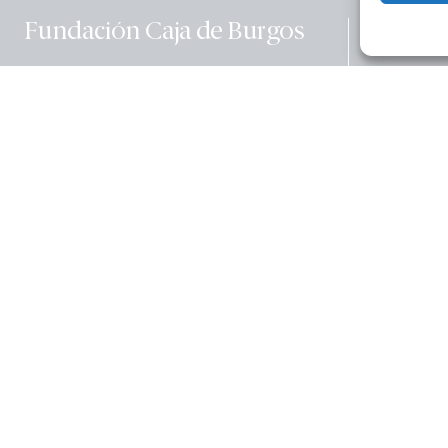
Educac
Fundación Caja de Burgos
Calle La Puebla, 1 (Edificio Nexo)
09004 – Burgos – España
Cultura
Teléfono:
(+34) 947 258 113
Email:
fundacion@cajadeburgos.com
Social