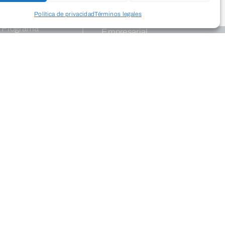
ión
Publicaciones
Política de privacidad
Términos legales
Colegios
Programa
Empresarial
Educa
Programas de
apoyo
Dinamismo
Programación
Empresarial
cultural
Palacio
Centros
Saldañuela
Exposiciones
Publicaciones
Salud
InterClubes
Recrea +60