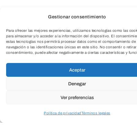
manera sencilla, segura y efectiva.
Gestionar consentimiento
Para ofrecer las mejores experiencias, utilizamos tecnologías como las coo
para almacenar y/o acceder a la información del dispositivo. El consentimi
¿Qué haremos?
estas tecnologías nos permitirá procesar datos como el comportamiento de
Ejercicios prácticos para tonificar el suelo
navegación o las identificaciones únicas en este sitio. No consentir o retirar
TeleEntradas
consentimiento, puede afectar negativamente a ciertas características y func
pélvico.
Técnicas de respiración y control
Aceptar
corporal.
Denegar
Hábitos saludables para el día a día.
Prevención de molestias frecuentes:
Ver preferencias
lumbalgias, escapes de orina, debilidad
Política de privacidad
Términos legales
abdominal, etc.
Trabajo adaptado a todos los niveles.
Acceder a perfil personal
Inspeccionar carrito