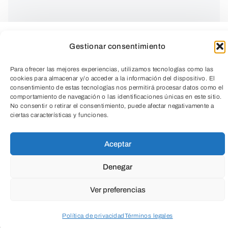
Gestionar consentimiento
Para ofrecer las mejores experiencias, utilizamos tecnologías como las
cookies para almacenar y/o acceder a la información del dispositivo. El
consentimiento de estas tecnologías nos permitirá procesar datos como el
comportamiento de navegación o las identificaciones únicas en este sitio.
Clase dirigida de una hora a la semana.
No consentir o retirar el consentimiento, puede afectar negativamente a
ciertas características y funciones.
TeleEntradas
Actividad física dirigida al público adulto.
Aceptar
Pilates es un sistema de entrenamiento
cuyo objetivo es reforzar la musculatura
Denegar
para aumentar el control, la fuerza y la
Ver preferencias
flexibilidad de nuestro cuerpo.
Política de privacidad
Términos legales