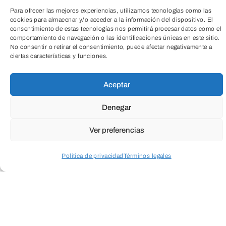
Para ofrecer las mejores experiencias, utilizamos tecnologías como las
cookies para almacenar y/o acceder a la información del dispositivo. El
consentimiento de estas tecnologías nos permitirá procesar datos como el
comportamiento de navegación o las identificaciones únicas en este sitio.
No consentir o retirar el consentimiento, puede afectar negativamente a
ciertas características y funciones.
TeleEntradas
Aceptar
Denegar
Acércate a las artes marciales orientales
desde este monográfico de mañana.
Ver preferencias
Política de privacidad
Términos legales
En este taller de 2 h y 30 min,
Acceder a perfil personal
Inspeccionar carrito
trabajaremos sobre la base del chi kung
durante la primer parte, para después
aplicarlo al tai-chi, con el fin de ver los