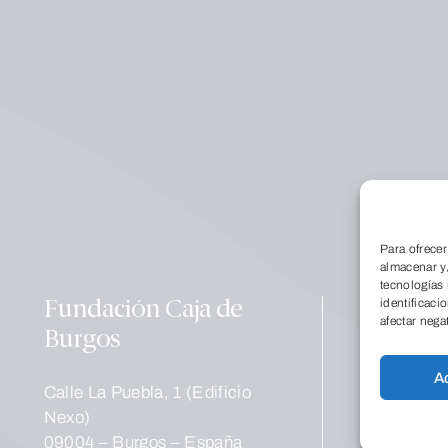
Conócenos
Qu
Para ofrecer
Dó
almacenar y/
tecnologías
La
identificaci
Fundación Caja de
Tr
afectar nega
Burgos
no
A
Educación
Calle La Puebla, 1 (Edificio
Co
Nexo)
Pr
09004 – Burgos – España