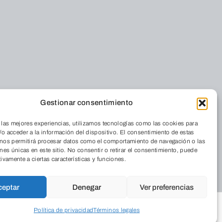
Gestionar consentimiento
Residencia
iénes somos
Cordia
 las mejores experiencias, utilizamos tecnologías como las cookies para
nde estamos
o acceder a la información del dispositivo. El consentimiento de estas
Medio Ambiente
 nos permitirá procesar datos como el comportamiento de navegación o las
 Revista
ones únicas en este sitio. No consentir o retirar el consentimiento, puede
Aulas de Medio
abaja con
tivamente a ciertas características y funciones.
Ambiente
sotros
Programas
ceptar
Denegar
Ver preferencias
Publicaciones
legios
Política de privacidad
Términos legales
Empresarial
ograma Educa