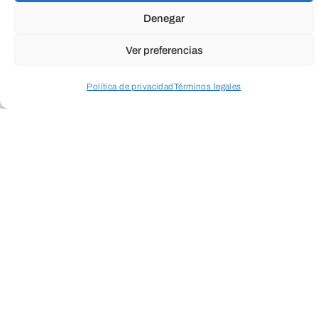
Denegar
Ver preferencias
Política de privacidad
Términos legales
Acceder a perfil personal
Inspeccionar carrito
Suscríbete a
nuestra
Newsletter