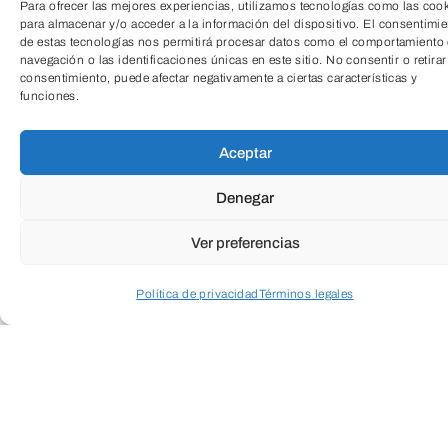
Para ofrecer las mejores experiencias, utilizamos tecnologías como las coo
dinámica, divertida y apta para todos los
para almacenar y/o acceder a la información del dispositivo. El consentimi
niveles.
de estas tecnologías nos permitirá procesar datos como el comportamiento
navegación o las identificaciones únicas en este sitio. No consentir o retirar
consentimiento, puede afectar negativamente a ciertas características y
TeleEntradas
funciones.
A través de coreografías sencillas
Aceptar
combinadas con ritmos latinos y
Denegar
actuales, mejorarás tu condición física,
coordinación y resistencia mientras
Ver preferencias
disfrutas y te liberas del estrés.
Política de privacidad
Términos legales
Acceder a perfil personal
Inspeccionar carrito
Las clases se realizarán dos días a la
semana, en un ambiente motivador y
cercano, ideal tanto si quieres iniciarte