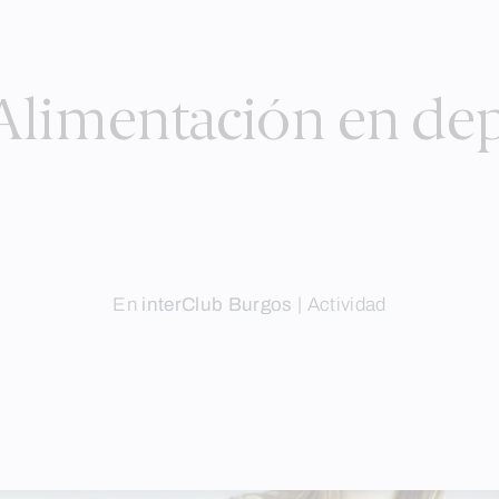
Alimentación en dep
En
interClub Burgos
|
Actividad