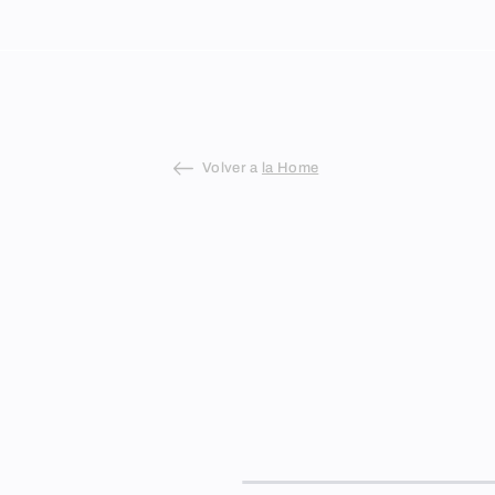
Skip
to
content
Volver a
la Home