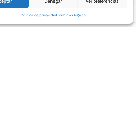
ceptar
Denegar
Ver preferencias
Política de privacidad
Términos legales
 puede ayudar a brindar la energía que
arrera o simplemente para disfrutar un