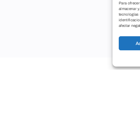
Para ofrecer
almacenar y/
tecnologías
identificaci
afectar nega
A