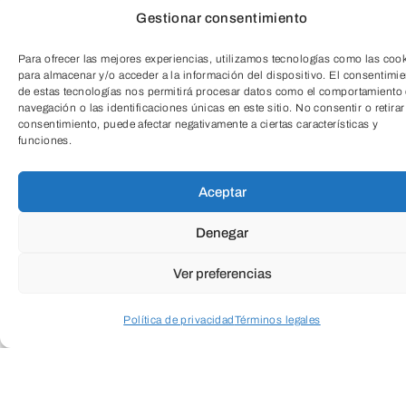
Todas
Gestionar consentimiento
Cultura
Social
Empresarial
Para ofrecer las mejores experiencias, utilizamos tecnologías como las coo
para almacenar y/o acceder a la información del dispositivo. El consentimi
de estas tecnologías nos permitirá procesar datos como el comportamiento
navegación o las identificaciones únicas en este sitio. No consentir o retirar
Salud
Medio ambiente
consentimiento, puede afectar negativamente a ciertas características y
funciones.
Aceptar
TeleEntradas
Denegar
Ver preferencias
Política de privacidad
Términos legales
Acceder a perfil personal
Inspeccionar carrito