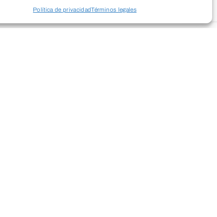
Política de privacidad
Términos legales
over el bienestar físico y mental a
iento consciente que favorezcan la
o mente y la reducción del estrés.
a con enfoque vivencial, integrando