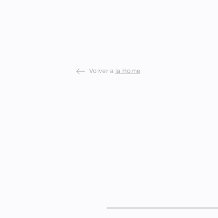
Skip
to
content
Volver a
la Home