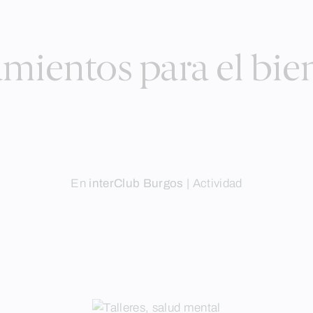
amientos para el bie
En
interClub Burgos
|
Actividad