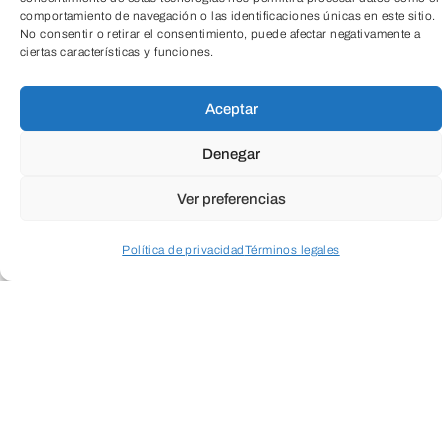
comportamiento de navegación o las identificaciones únicas en este sitio.
No consentir o retirar el consentimiento, puede afectar negativamente a
ciertas características y funciones.
TeleEntradas
Aceptar
Denegar
Ver preferencias
LEER MÁS
Política de privacidad
Términos legales
Acceder a perfil personal
Inspeccionar carrito