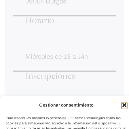
09004 Burgos
Horario
Miércoles de 13 a 14h
Inscripciones
PRECIO SOCIO: 51€
Gestionar consentimiento
Para ofrecer las mejores experiencias, utilizamos tecnologías como las
cookies para almacenar y/o acceder a la información del dispositivo. El
consentimiento de estas tecnologías nos permitirá procesar datos como el