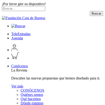
¡Por favor gire su dispositivo!
Skip
Buscar
to
por:
Buscar
content
TeleEntradas
Agenda
Acceder
a
Inspeccionar
perfil
carrito
personal
Conócenos
La Revista
Descubre las nuevas propuestas que hemos diseñado para ti.
Ver más
CONÓCENOS
Quiénes somos
Qué hacemos
Dónde estamos