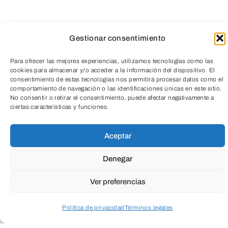
Gestionar consentimiento
Para ofrecer las mejores experiencias, utilizamos tecnologías como las
cookies para almacenar y/o acceder a la información del dispositivo. El
La menopausia es una etapa de cambios
consentimiento de estas tecnologías nos permitirá procesar datos como el
comportamiento de navegación o las identificaciones únicas en este sitio.
profundos en el cuerpo y en la forma de
No consentir o retirar el consentimiento, puede afectar negativamente a
TeleEntradas
ciertas características y funciones.
sentirnos. La alimentación puede
convertirse en una gran aliada para
Aceptar
mejorar el bienestar, equilibrar la energía
Denegar
y acompañar al cuerpo de manera
respetuosa durante esta transición.
Ver preferencias
Política de privacidad
Términos legales
En esta charla descubrirás:
Acceder a perfil personal
Inspeccionar carrito