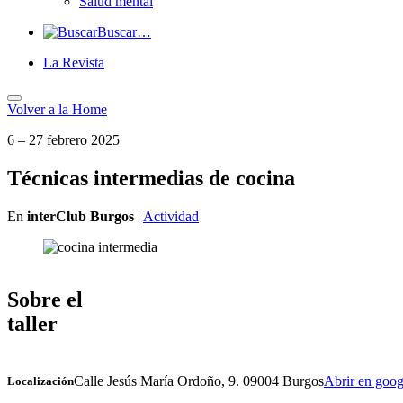
Salud mental
Buscar…
La Revista
Volver a
la Home
6 – 27 febrero 2025
Técnicas intermedias de cocina
En
interClub Burgos
|
Actividad
Sobre el
taller
Calle Jesús María Ordoño, 9. 09004 Burgos
Abrir en goo
Localización