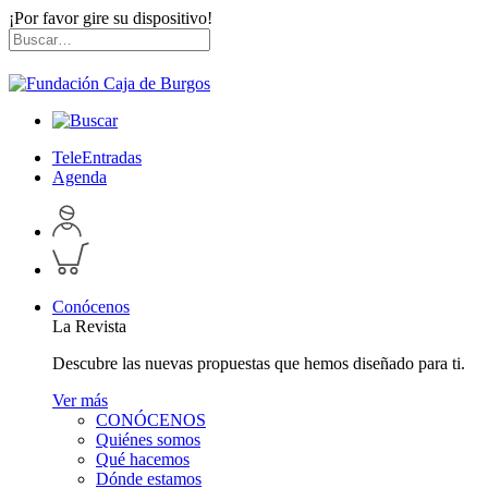
¡Por favor gire su dispositivo!
Skip
Buscar
to
por:
content
TeleEntradas
Agenda
Acceder
a
Inspeccionar
perfil
carrito
personal
Conócenos
La Revista
Descubre las nuevas propuestas que hemos diseñado para ti.
Ver más
CONÓCENOS
Quiénes somos
Qué hacemos
Dónde estamos