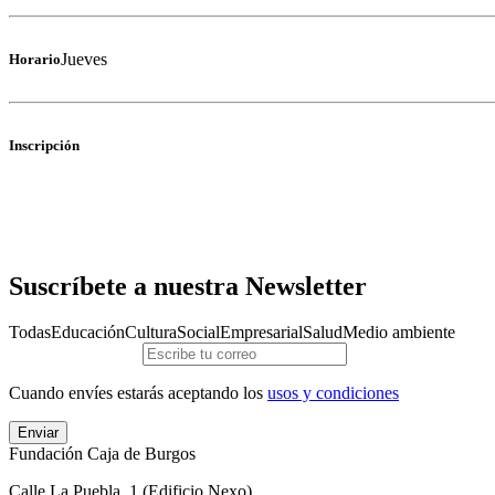
Jueves
Horario
Inscripción
Suscríbete a nuestra Newsletter
Todas
Educación
Cultura
Social
Empresarial
Salud
Medio ambiente
Cuando envíes estarás aceptando los
usos y condiciones
Enviar
Fundación Caja de Burgos
Calle La Puebla, 1 (Edificio Nexo)