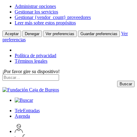
Administrar opciones
Gestionar los servicios
Gestionar {vendor_count} proveedores
Leer más sobre estos propósitos
Ver
Aceptar
Denegar
Ver preferencias
Guardar preferencias
preferencias
Política de privacidad
Términos legales
¡Por favor gire su dispositivo!
Skip
Buscar
to
por:
Buscar
content
TeleEntradas
Agenda
Acceder
a
Inspeccionar