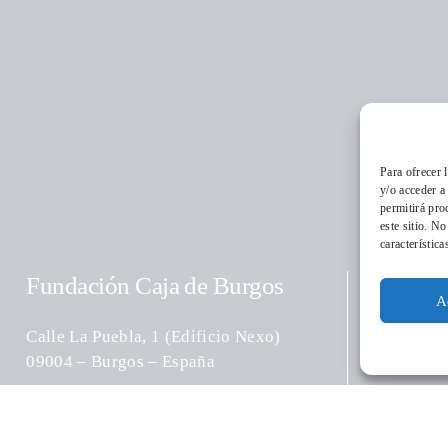
Conóce
Para ofrecer 
y/o acceder a
permitirá pro
este sitio. N
característica
Educaci
Fundación Caja de Burgos
A
Calle La Puebla, 1 (Edificio Nexo)
09004 – Burgos – España
Cultura
Teléfono:
(+34) 947 258 113