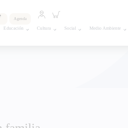
Acceder
Inspeccionar
a
carrito
Agenda
perfil
personal
Educación
Cultura
Social
Medio Ambiente