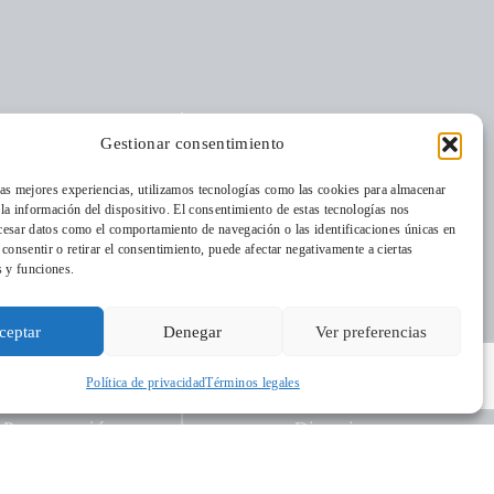
nos
Residencia
Gestionar consentimiento
Quiénes somos
Cordia
Dónde estamos
las mejores experiencias, utilizamos tecnologías como las cookies para almacenar
Medio Ambiente
La Revista
 la información del dispositivo. El consentimiento de estas tecnologías nos
Aulas de Medio
cesar datos como el comportamiento de navegación o las identificaciones únicas en
Trabaja con
Ambiente
o consentir o retirar el consentimiento, puede afectar negativamente a ciertas
nosotros
s y funciones.
Programas
Publicaciones
ón
Colegios
ceptar
Denegar
Ver preferencias
Empresarial
Programa Educa
Programas de
Política de privacidad
Términos legales
apoyo
Dinamismo
Programación
Empresarial
cultural
Palacio
Centros