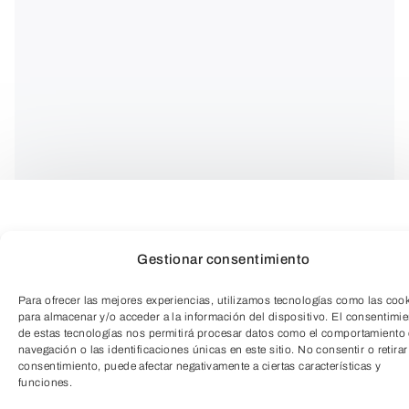
¡Perfecciona tus habilidades culinarias!
Gestionar consentimiento
Para ofrecer las mejores experiencias, utilizamos tecnologías como las coo
¿Ya tienes las bases de cocina y quieres
para almacenar y/o acceder a la información del dispositivo. El consentimi
de estas tecnologías nos permitirá procesar datos como el comportamiento
dar el siguiente paso? Este curso
navegación o las identificaciones únicas en este sitio. No consentir o retirar
mensual está diseñado especialmente
consentimiento, puede afectar negativamente a ciertas características y
funciones.
TeleEntradas
para personas adultas que desean