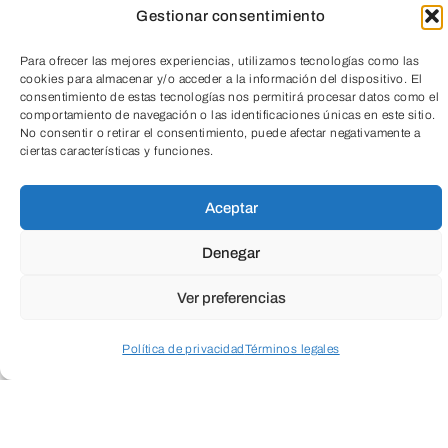
Gestionar consentimiento
Para ofrecer las mejores experiencias, utilizamos tecnologías como las
cookies para almacenar y/o acceder a la información del dispositivo. El
consentimiento de estas tecnologías nos permitirá procesar datos como el
comportamiento de navegación o las identificaciones únicas en este sitio.
No consentir o retirar el consentimiento, puede afectar negativamente a
ciertas características y funciones.
TeleEntradas
Aceptar
La
Visita a la Estación de Tratamiento de
Denegar
Agua Potable Camino de la
Miranda
ofrece una oportunidad única
Ver preferencias
para conocer de cerca el proceso de
Política de privacidad
Términos legales
tratamiento del agua que consumimos
diariamente. Durante el recorrido, los
Acceder a perfil personal
Inspeccionar carrito
participantes podrán observar cómo se