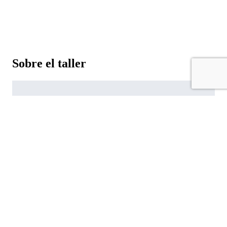
Sobre el taller
Localización
Calle Acera de Recoletos, 20. 47004 Valladolid