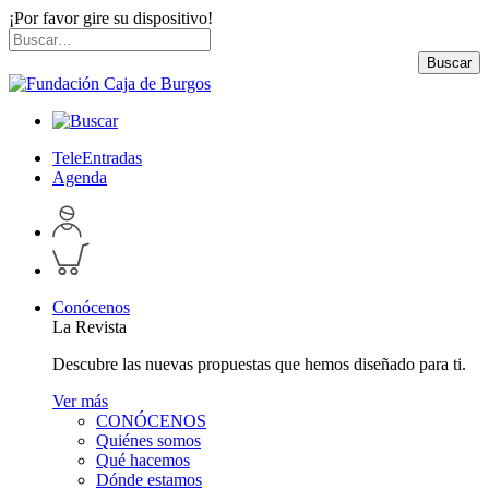
¡Por favor gire su dispositivo!
Skip
Buscar
to
por:
Buscar
content
TeleEntradas
Agenda
Acceder
a
Inspeccionar
perfil
carrito
personal
Conócenos
La Revista
Descubre las nuevas propuestas que hemos diseñado para ti.
Ver más
CONÓCENOS
Quiénes somos
Qué hacemos
Dónde estamos