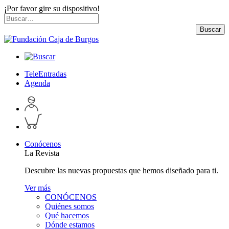
¡Por favor gire su dispositivo!
Skip
Buscar
to
por:
Buscar
content
TeleEntradas
Agenda
Acceder
a
Inspeccionar
perfil
carrito
personal
Conócenos
La Revista
Descubre las nuevas propuestas que hemos diseñado para ti.
Ver más
CONÓCENOS
Quiénes somos
Qué hacemos
Dónde estamos