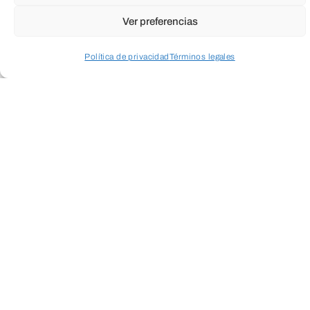
Ver preferencias
Política de privacidad
Términos legales
Acceder a perfil personal
Inspeccionar carrito