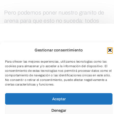
Pero podemos poner nuestro granito de
arena para que esto no suceda: todos
podemos contribuir a que haya menos
plástico y el que hay pueda reciclarse y
transformarse en otras cosas.
Gestionar consentimiento
¡Si quieres convertirte en un pequeño
Para ofrecer las mejores experiencias, utilizamos tecnologías como las
cookies para almacenar y/o acceder a la información del dispositivo. El
héroe del planeta, vente al Aula y te
consentimiento de estas tecnologías nos permitirá procesar datos como el
comportamiento de navegación o las identificaciones únicas en este sitio.
contaremos cómo hacerlo!
No consentir o retirar el consentimiento, puede afectar negativamente a
TeleEntradas
ciertas características y funciones.
LEER MÁS
Aceptar
Denegar