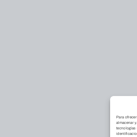
Para ofrecer
Conócenos
almacenar y/
Qu
tecnologías
identificaci
Dó