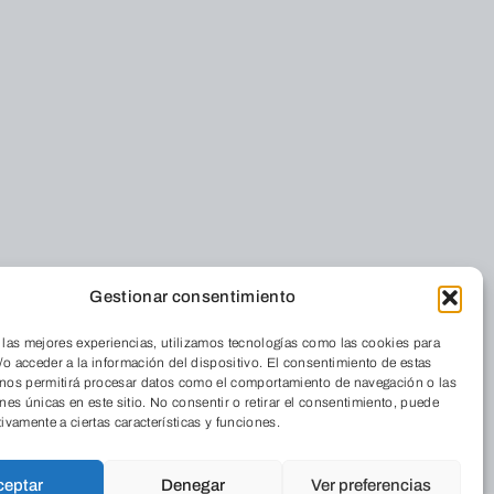
Gestionar consentimiento
 las mejores experiencias, utilizamos tecnologías como las cookies para
nos
Foro Solidario
o acceder a la información del dispositivo. El consentimiento de estas
 nos permitirá procesar datos como el comportamiento de navegación o las
Quiénes somos
Residencia
ones únicas en este sitio. No consentir o retirar el consentimiento, puede
Dónde estamos
Cordia
tivamente a ciertas características y funciones.
La Revista
Medio Ambiente
Trabaja con
Aulas de Medio
ceptar
Denegar
Ver preferencias