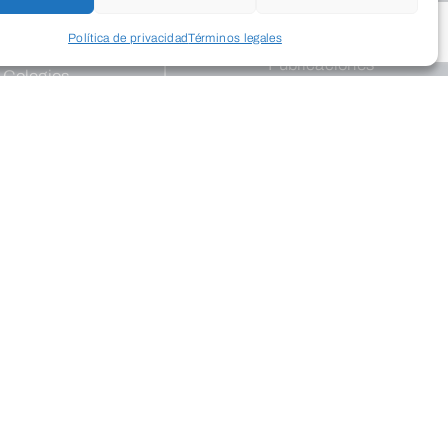
nosotros
Ambiente
Programas
Política de privacidad
Términos legales
ión
Publicaciones
Colegios
Programa
Empresarial
Educa
Programas de
apoyo
Dinamismo
Programación
Empresarial
cultural
Palacio
Centros
Saldañuela
Exposiciones
Publicaciones
Salud
InterClubes
Recrea +60