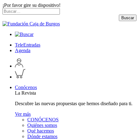
¡Por favor gire su dispositivo!
Skip
Buscar
to
por:
Buscar
content
TeleEntradas
Agenda
Acceder
a
Inspeccionar
perfil
carrito
personal
Conócenos
La Revista
Descubre las nuevas propuestas que hemos diseñado para ti.
Ver más
CONÓCENOS
Quiénes somos
Qué hacemos
Dónde estamos